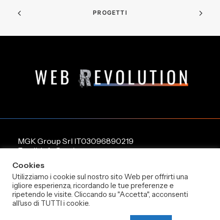
PROGETTI
MGK Group Srl IT03096890219
Email: info@mgk-group.com
Tel: ‎+39 0432 1833272
Cookies
Utilizziamo i cookie sul nostro sito Web per offrirti una
igliore esperienza, ricordando le tue preferenze e
Cookie Policy
ripetendo le visite. Cliccando su "Accetta", acconsenti
all'uso di TUTTI i cookie.
Privacy Policy